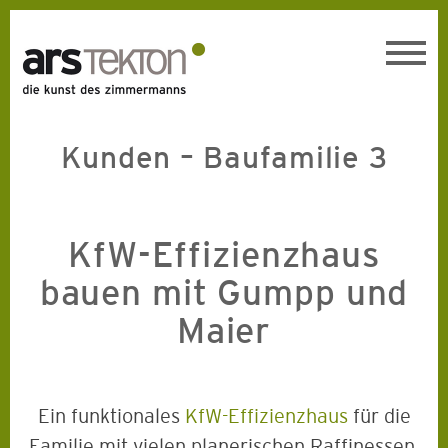
Toggl
navig
Kunden – Baufamilie 3
KfW-Effizienzhaus
bauen mit Gumpp und
Maier
Ein funktionales
KfW-Effizienzhaus
für die
Familie mit vielen planerischen Raffinessen.