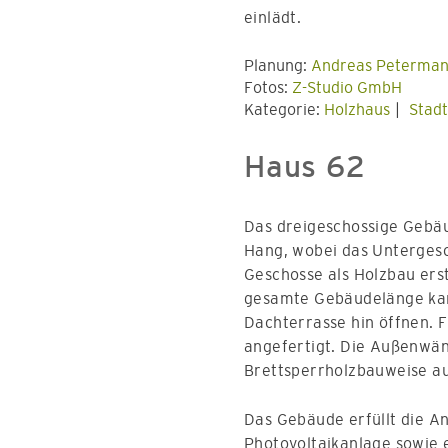
einlädt.
Planung:
Andreas Peterman
Fotos:
Z-Studio GmbH
Kategorie:
Holzhaus
Stad
Haus 62
Das dreigeschossige Gebäu
Hang, wobei das Untergesc
Geschosse als Holzbau ers
gesamte Gebäudelänge k
Dachterrasse hin öffnen. 
angefertigt. Die Außenwä
Brettsperrholzbauweise au
Das Gebäude erfüllt die A
Photovoltaikanlage sowie