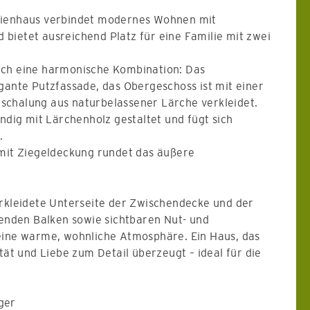
lienhaus verbindet modernes Wohnen mit
bietet ausreichend Platz für eine Familie mit zwei
rch eine harmonische Kombination: Das
gante Putzfassade, das Obergeschoss ist mit einer
chalung aus naturbelassener Lärche verkleidet.
ändig mit Lärchenholz gestaltet und fügt sich
.
 mit Ziegeldeckung rundet das äußere
erkleidete Unterseite der Zwischendecke und der
genden Balken sowie sichtbaren Nut- und
eine warme, wohnliche Atmosphäre. Ein Haus, das
ität und Liebe zum Detail überzeugt – ideal für die
ger