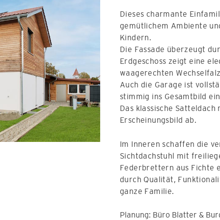
Dieses charmante Einfami
gemütlichem Ambiente und 
Kindern.
Die Fassade überzeugt du
Erdgeschoss zeigt eine ele
waagerechten Wechselfalzs
Auch die Garage ist vollst
stimmig ins Gesamtbild ein
Das klassische Satteldach
Erscheinungsbild ab.
Im Inneren schaffen die v
Sichtdachstuhl mit freilie
Federbrettern aus Fichte 
durch Qualität, Funktional
ganze Familie.
Planung:
Büro Blatter & Bur