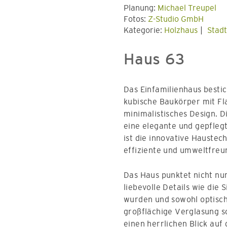
Planung:
Michael Treupel
Fotos:
Z-Studio GmbH
Kategorie:
Holzhaus
Stad
Haus 63
Das Einfamilienhaus besti
kubische Baukörper mit Fl
minimalistisches Design. 
eine elegante und gepfleg
ist die innovative Haustec
effiziente und umweltfreun
Das Haus punktet nicht nu
liebevolle Details wie die 
wurden und sowohl optisch 
großflächige Verglasung s
einen herrlichen Blick au