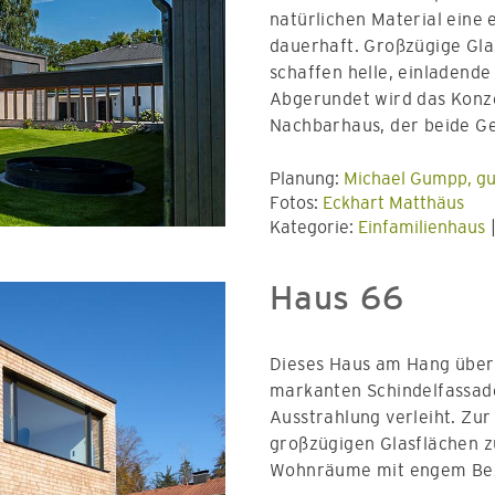
natürlichen Material eine 
dauerhaft. Großzügige Glas
schaffen helle, einladend
Abgerundet wird das Konz
Nachbarhaus, der beide G
Planung:
Michael Gumpp, gu
Fotos:
Eckhart Matthäus
Kategorie:
Einfamilienhaus
Haus 66
Dieses Haus am Hang über
markanten Schindelfassade,
Ausstrahlung verleiht. Zur
großzügigen Glasflächen z
Wohnräume mit engem Be