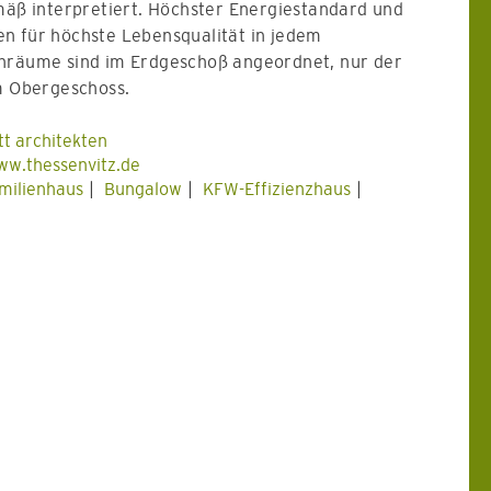
mäß interpretiert. Höchster Energiestandard und
n für höchste Lebensqualität in jedem
nräume sind im Erdgeschoß angeordnet, nur der
im Obergeschoss.
t architekten
w.thessenvitz.de
milienhaus
Bungalow
KFW-Effizienzhaus