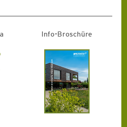
ia
Info-Broschüre
m
k