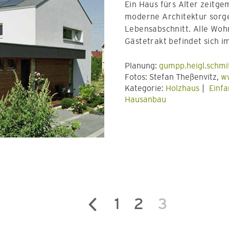
Ein Haus fürs Alter zeitge
moderne Architektur sorge
Lebensabschnitt. Alle Woh
Gästetrakt befindet sich 
Planung:
gumpp.heigl.schmit
Fotos:
Stefan Theßenvitz,
ww
Kategorie:
Holzhaus
Einfa
Hausanbau
1
2
3