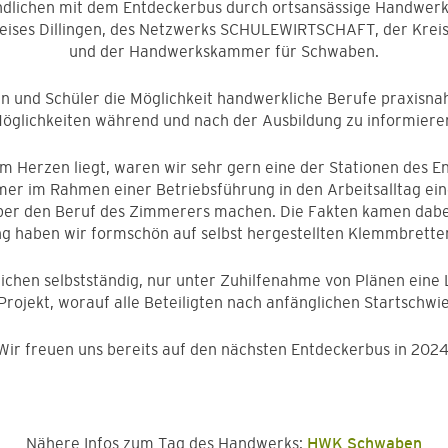
ndlichen mit dem Entdeckerbus durch ortsansässige Handwerksb
reises Dillingen, des Netzwerks SCHULEWIRTSCHAFT, der Kre
und der Handwerkskammer für Schwaben.
en und Schüler die Möglichkeit handwerkliche Berufe praxisnah
öglichkeiten während und nach der Ausbildung zu informiere
 Herzen liegt, waren wir sehr gern eine der Stationen des E
er im Rahmen einer Betriebsführung in den Arbeitsalltag e
über den Beruf des Zimmerers machen. Die Fakten kamen dabei
g haben wir formschön auf selbst hergestellten Klemmbretter
lichen selbstständig, nur unter Zuhilfenahme von Plänen ei
 Projekt, worauf alle Beteiligten nach anfänglichen Startschwi
Wir freuen uns bereits auf den nächsten Entdeckerbus in 2024
Nähere Infos zum Tag des Handwerks:
HWK Schwaben