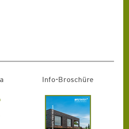
ia
Info-Broschüre
m
k